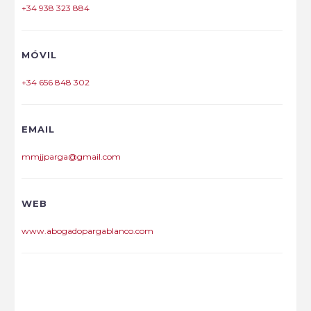
+34 938 323 884
MÓVIL
+34 656 848 302
EMAIL
mmjjparga@gmail.com
WEB
www.abogadopargablanco.com