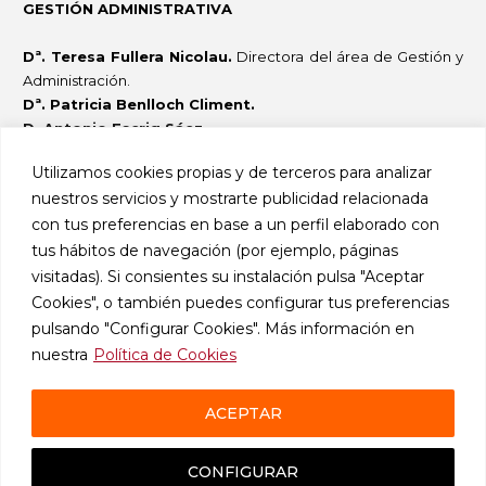
GESTIÓN ADMINISTRATIVA
Dª. Teresa Fullera Nicolau.
Directora del área de Gestión y
Administración.
Dª. Patricia Benlloch Climent.
D. Antonio Escrig Sáez.
Dª. Rosa Balado.
Utilizamos cookies propias y de terceros para analizar
nuestros servicios y mostrarte publicidad relacionada
OTRO DESPACHO
con tus preferencias en base a un perfil elaborado con
Plaza Tetuán, 15, 2º, pta. 4
tus hábitos de navegación (por ejemplo, páginas
46003 VALENCIA
visitadas). Si consientes su instalación pulsa "Aceptar
Localización
Cookies", o también puedes configurar tus preferencias
pulsando "Configurar Cookies". Más información en
nuestra
Política de Cookies
ACEPTAR
CONFIGURAR