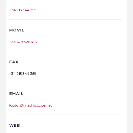
+34 915 344 359
MÓVIL
+34 678 526 416
FAX
+34 915 344 359
EMAIL
fgotor@madrid.cgpe.net
WEB