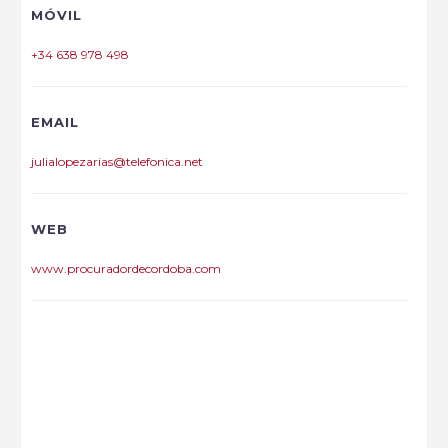
MÓVIL
+34 638 978 498
EMAIL
julialopezarias@telefonica.net
WEB
www.procuradordecordoba.com