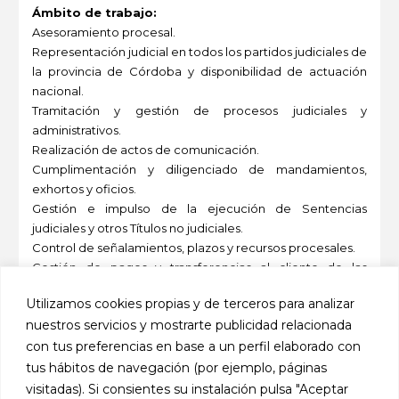
Ámbito de trabajo:
Asesoramiento procesal.
Representación judicial en todos los partidos judiciales de
la provincia de Córdoba y disponibilidad de actuación
nacional.
Tramitación y gestión de procesos judiciales y
administrativos.
Realización de actos de comunicación.
Cumplimentación y diligenciado de mandamientos,
exhortos y oficios.
Gestión e impulso de la ejecución de Sentencias
judiciales y otros Títulos no judiciales.
Control de señalamientos, plazos y recursos procesales.
Gestión de pagos y transferencias al cliente de las
cantidades consignadas en el Juzgado.
Utilizamos cookies propias y de terceros para analizar
Subastas judiciales.
nuestros servicios y mostrarte publicidad relacionada
Diligencias de embargo, lanzamiento y posesión.
con tus preferencias en base a un perfil elaborado con
Colaboración con otros despachos de todo el territorio
nacional.
tus hábitos de navegación (por ejemplo, páginas
visitadas). Si consientes su instalación pulsa "Aceptar