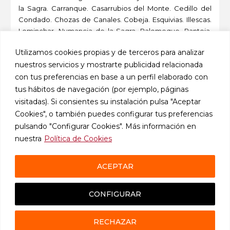
la Sagra. Carranque. Casarrubios del Monte. Cedillo del
Condado. Chozas de Canales. Cobeja. Esquivias. Illescas.
Lominchar. Numancia de la Sagra. Palomeque. Pantoja.
Recas. Seseña. Ugena. Valmojado. Ventas de Retamosa,
Utilizamos cookies propias y de terceros para analizar
Las. Villaluenga de la Sagra. Villaseca de la Sagra. Viso de
nuestros servicios y mostrarte publicidad relacionada
San Juan, El. Yeles. Yuncler. Yunclillos. Yuncos.
con tus preferencias en base a un perfil elaborado con
-
tus hábitos de navegación (por ejemplo, páginas
visitadas). Si consientes su instalación pulsa "Aceptar
Cookies", o también puedes configurar tus preferencias
pulsando "Configurar Cookies". Más información en
nuestra
Política de Cookies
ACEPTAR
CONFIGURAR
RECHAZAR