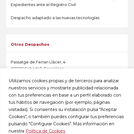
Expedientes ante el Registro Civil.
Despacho adaptado a las nuevas tecnologías.
-
Otros Despachos
Passatge de Ferran Llàcer, 4
08208 Sabadell, Barcelona
Localización
Utilizamos cookies propias y de terceros para analizar
nuestros servicios y mostrarte publicidad relacionada
Avinguda d'Europa, 3 B
con tus preferencias en base a un perfil elaborado con
08401 Granollers, Barcelona
Localización
tus hábitos de navegación (por ejemplo, páginas
visitadas). Si consientes su instalación pulsa "Aceptar
-
Cookies", o también puedes configurar tus preferencias
pulsando "Configurar Cookies". Más información en
nuestra
Política de Cookies