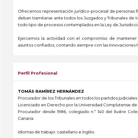
Ofrecemos representación jurídico-procesal de personas fí
deban tramitarse ante todos los Juzgados y Tribunales de to
todo tipo de procesos contemplados en la Ley de Jurisdicci
Ejercemos la actividad con el compromiso de mantener al 
asuntos confiados, contando siempre con las innovaciones 
-
Perfil Profesional
TOMÁS RAMÍREZ HERNÁNDEZ
Procurador de los Tribunales en todos los partidos judiciales
Licenciado en Derecho por la Universidad Complutense de 
Procurador desde 1986, colegiado n.º 140 del Ilustre Col
Canaria.
Idiomas de trabajo: castellano e inglés.