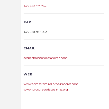
+34 629 474 732
FAX
+34 928 384 952
EMAIL
despacho@tomasramirez.com
WEB
www.tomasramirezprocuradores.com
www.procuradorlaspalmas.org