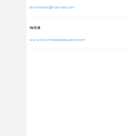
drcivilribot@hotmail.com
WEB
www.drcivilribotpsiquiatre.com