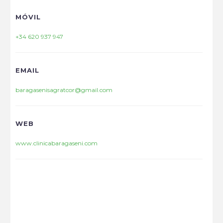
MÓVIL
+34 620 937 947
EMAIL
baragasenisagratcor@gmail.com
WEB
www.clinicabaragaseni.com