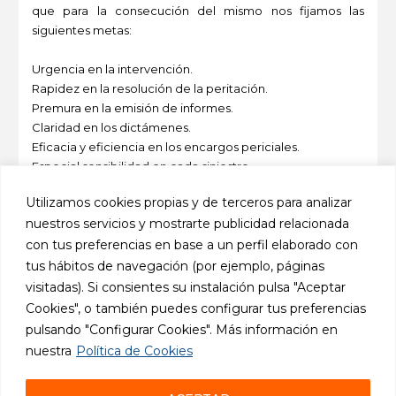
que para la consecución del mismo nos fijamos las
siguientes metas:
Urgencia en la intervención.
Rapidez en la resolución de la peritación.
Premura en la emisión de informes.
Claridad en los dictámenes.
Eficacia y eficiencia en los encargos periciales.
Especial sensibilidad en cada siniestro.
Utilizamos cookies propias y de terceros para analizar
Todo esto nos lleva a lo que entendemos como
nuestros servicios y mostrarte publicidad relacionada
cumplimiento de las Normas Internas del Gabinete y en
con tus preferencias en base a un perfil elaborado con
definitiva a la satisfacción de la misma con nuestro
trabajo.
tus hábitos de navegación (por ejemplo, páginas
visitadas). Si consientes su instalación pulsa "Aceptar
-
Cookies", o también puedes configurar tus preferencias
pulsando "Configurar Cookies". Más información en
nuestra
Política de Cookies