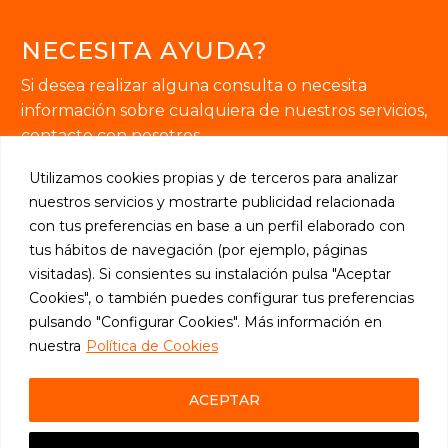
NECESITA AYUDA?
Si desea realizar alguna consulta o necesita
información sobre cualquiera de nuestros servicios,
contacte con nosotros.
Utilizamos cookies propias y de terceros para analizar
nuestros servicios y mostrarte publicidad relacionada
con tus preferencias en base a un perfil elaborado con
tus hábitos de navegación (por ejemplo, páginas
SOLICITE INFORMACIÓN

visitadas). Si consientes su instalación pulsa "Aceptar
Cookies", o también puedes configurar tus preferencias
pulsando "Configurar Cookies". Más información en
nuestra
Política de Cookies
2024 © Thesauro Ediciones, S.L.
ACEPTAR