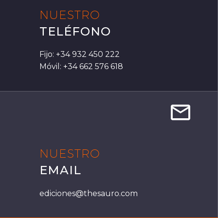
NUESTRO
TELÉFONO
Fijo: +34 932 450 222
Móvil: +34 662 576 618


NUESTRO
EMAIL
ediciones@thesauro.com