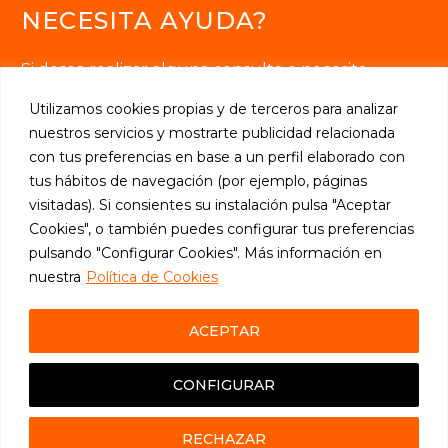
NECESITA AYUDA?
Si desea realizar alguna consulta o necesita
información sobre cualquiera de nuestros servicios,
Utilizamos cookies propias y de terceros para analizar
contacte con nosotros.
nuestros servicios y mostrarte publicidad relacionada
con tus preferencias en base a un perfil elaborado con
tus hábitos de navegación (por ejemplo, páginas
visitadas). Si consientes su instalación pulsa "Aceptar
SOLICITE INFORMACIÓN

Cookies", o también puedes configurar tus preferencias
pulsando "Configurar Cookies". Más información en
nuestra
Política de Cookies
ACEPTAR
2024 © Thesauro Ediciones, S.L.
CONFIGURAR
AVISO LEGAL
–
POLÍTICA PRIVACIDAD
–
POLÍTICA
RECHAZAR
COOKIES
–
WEBMAIL