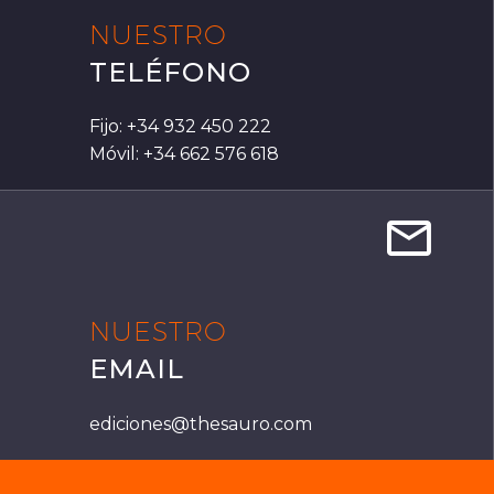
NUESTRO
TELÉFONO
Fijo: +34 932 450 222
Móvil: +34 662 576 618


NUESTRO
EMAIL
ediciones@thesauro.com