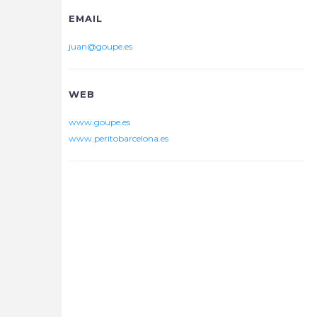
EMAIL
juan@goupe.es
WEB
www.goupe.es
www.peritobarcelona.es