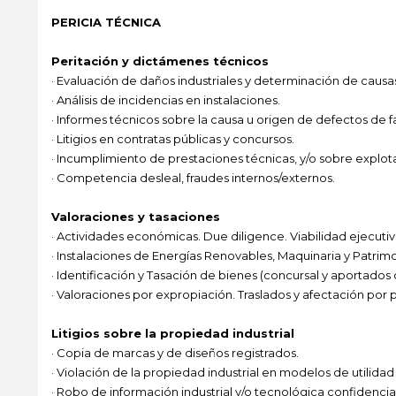
PERICIA TÉCNICA
Peritación y dictámenes técnicos
· Evaluación de daños industriales y determinación de causa
· Análisis de incidencias en instalaciones.
· Informes técnicos sobre la causa u origen de defectos de fa
· Litigios en contratas públicas y concursos.
· Incumplimiento de prestaciones técnicas, y/o sobre explo
· Competencia desleal, fraudes internos/externos.
Valoraciones y tasaciones
· Actividades económicas. Due diligence. Viabilidad ejecuti
· Instalaciones de Energías Renovables, Maquinaria y Patrimo
· Identificación y Tasación de bienes (concursal y aportados
· Valoraciones por expropiación. Traslados y afectación por 
Litigios sobre la propiedad industrial
· Copia de marcas y de diseños registrados.
· Violación de la propiedad industrial en modelos de utilidad
· Robo de información industrial y/o tecnológica confidencial