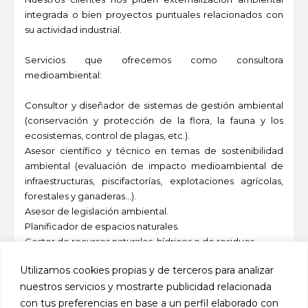
integrada o bien proyectos puntuales relacionados con
su actividad industrial.
Servicios que ofrecemos como consultora
medioambiental:
Consultor y diseñador de sistemas de gestión ambiental
(conservación y protección de la flora, la fauna y los
ecosistemas, control de plagas, etc.).
Asesor científico y técnico en temas de sostenibilidad
ambiental (evaluación de impacto medioambiental de
infraestructuras, piscifactorías, explotaciones agrícolas,
forestales y ganaderas…).
Asesor de legislación ambiental.
Planificador de espacios naturales.
Gestor de recursos naturales, hídricos o de residuos.
Evaluación de impacto ambiental (biodiversidad e
Utilizamos cookies propias y de terceros para analizar
infraestructuras).
nuestros servicios y mostrarte publicidad relacionada
Resolución de conflictos ambientales.
Divulgación ambiental.
con tus preferencias en base a un perfil elaborado con