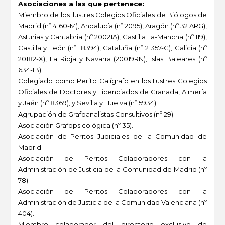
Asociaciones a las que pertenece:
Miembro de los Ilustres Colegios Oficiales de Biólogos de
Madrid (nº 4160-M), Andalucía (nº 2095), Aragón (nº 32 ARG),
Asturias y Cantabria (nº 20021A), Castilla La-Mancha (nº 119),
Castilla y León (nº 18394), Cataluña (nº 21357-C), Galicia (nº
20182-X), La Rioja y Navarra (20019RN), Islas Baleares (nº
634-IB).
Colegiado como Perito Calígrafo en los Ilustres Colegios
Oficiales de Doctores y Licenciados de Granada, Almería
y Jaén (nº 8369), y Sevilla y Huelva (nº 5934).
Agrupación de Grafoanalistas Consultivos (nº 29).
Asociación Grafopsicológica (nº 35).
Asociación de Peritos Judiciales de la Comunidad de
Madrid.
Asociación de Peritos Colaboradores con la
Administración de Justicia de la Comunidad de Madrid (nº
78).
Asociación de Peritos Colaboradores con la
Administración de Justicia de la Comunidad Valenciana (nº
404).
Miembro colaborador del directorio exclusivo de