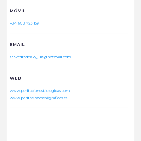
MÓVIL
+34 608 723 159
EMAIL
saavedradelrio_luis@hotmail.com
WEB
www.peritacionesbiologicas.com
www.peritacionescaligraficas.es