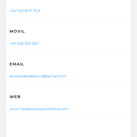
+34 942 807 304
MÓVIL
+34 636 363 339
EMAIL
alvarocobodelcerro@gmail.com
WEB
www.tasadorjoyascantabria.com