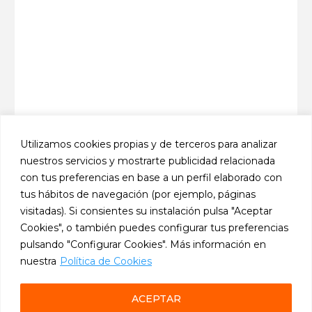
Utilizamos cookies propias y de terceros para analizar
nuestros servicios y mostrarte publicidad relacionada
Calle Amós de Escalante, 10
39002 Santander, Cantabria
con tus preferencias en base a un perfil elaborado con
Teléfono: +34 942 396 777
tus hábitos de navegación (por ejemplo, páginas
Móvil: +34 636 363 339
visitadas). Si consientes su instalación pulsa "Aceptar
-
Cookies", o también puedes configurar tus preferencias
pulsando "Configurar Cookies". Más información en
nuestra
Política de Cookies
ACEPTAR