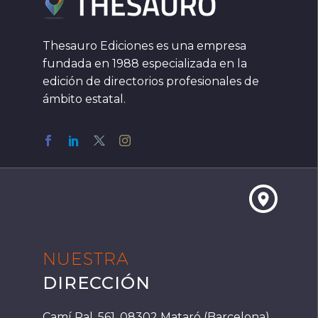
Thesauro Ediciones es una empresa
fundada en 1988 especializada en la
edición de directorios profesionales de
ámbito estatal.


NUESTRA
DIRECCIÓN
Camí Ral, 561, 08302 Mataró (Barcelona)