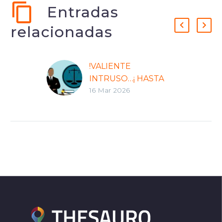
Entradas
relacionadas
!VALIENTE
INTRUSO…¡ HASTA
16 Mar 2026
LLEGAR AL JUEZ