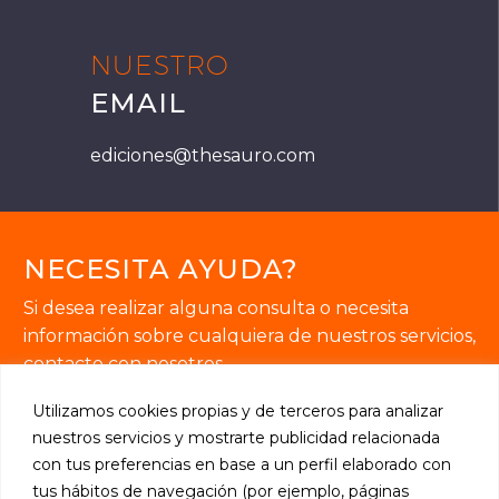
NUESTRO
EMAIL
ediciones@thesauro.com
NECESITA AYUDA?
Si desea realizar alguna consulta o necesita
información sobre cualquiera de nuestros servicios,
contacte con nosotros.
Utilizamos cookies propias y de terceros para analizar
nuestros servicios y mostrarte publicidad relacionada
con tus preferencias en base a un perfil elaborado con
tus hábitos de navegación (por ejemplo, páginas
SOLICITE INFORMACIÓN
