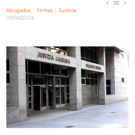



Abogados
Firmas
Justicia
09/04/2026