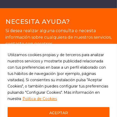
NECESITA AYUDA?
Si desea realizar alguna consulta o necesita
información sobre cualquiera de nuestros servicios,
contacte con nosotros.
Utilizamos cookies propias y de terceros para analizar
nuestros servicios y mostrarte publicidad relacionada
con tus preferencias en base a un perfil elaborado con
tus hábitos de navegación (por ejemplo, páginas
SOLICITE INFORMACIÓN

visitadas). Si consientes su instalación pulsa "Aceptar
Cookies", o también puedes configurar tus preferencias
pulsando "Configurar Cookies". Más información en
nuestra
Política de Cookies
2024 © Thesauro Ediciones, S.L.
ACEPTAR