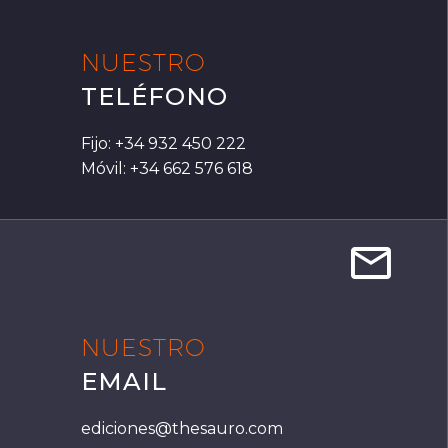
NUESTRO
TELÉFONO
Fijo: +34 932 450 222
Móvil: +34 662 576 618


NUESTRO
EMAIL
ediciones@thesauro.com